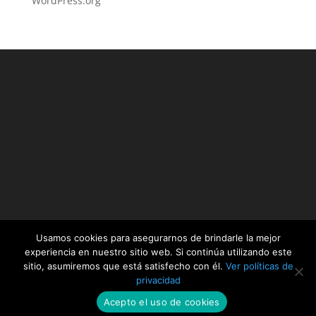
WordPress.org
Usamos cookies para asegurarnos de brindarle la mejor
experiencia en nuestro sitio web. Si continúa utilizando este
sitio, asumiremos que está satisfecho con él.
Ver políticas de
privacidad
www.docinade.ac.cr | Powered by Espinoza
Comunicación
Acepto el uso de cookies