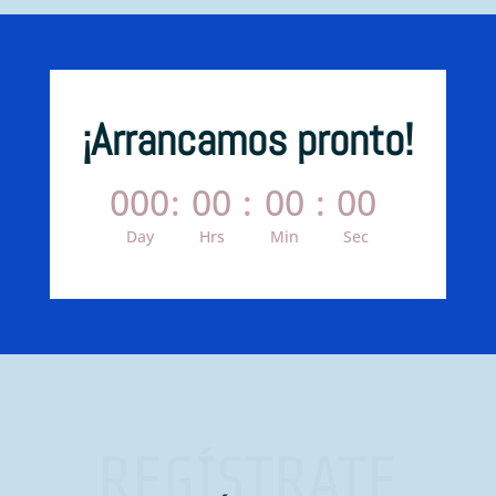
¡Arrancamos pronto!
000
:
00
:
00
:
00
Day
Hrs
Min
Sec
REGÍSTRATE