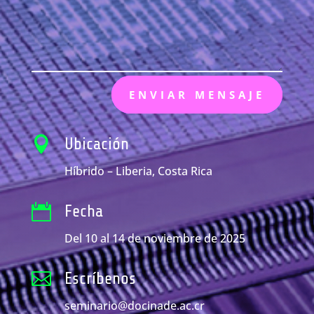
ENVIAR MENSAJE

Ubicación
Híbrido – Liberia, Costa Rica

Fecha
Del 10 al 14 de noviembre de 2025

Escríbenos
seminario@docinade.ac.cr