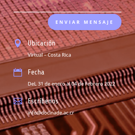
ENVIAR MENSAJE

Ubicación
Virtual – Costa Rica

Fecha
DeL 31 de enero al 04 de Febrero 2022

Escríbenos
info@docinade.ac.cr